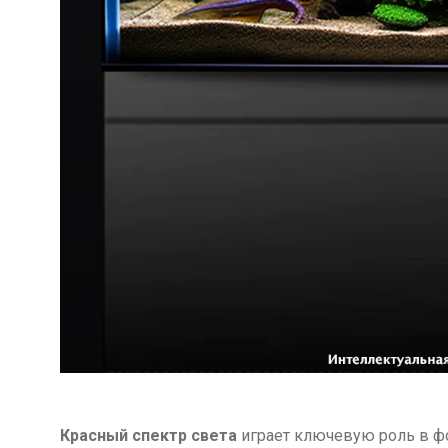
Красный спектр света
играет ключевую роль в фо