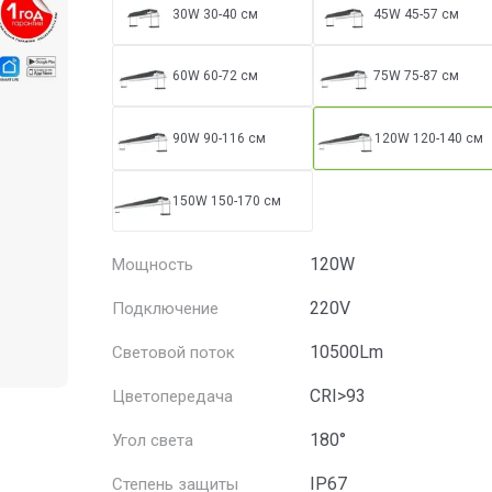
30W 30-40 см
45W 45-57 см
60W 60-72 см
75W 75-87 см
90W 90-116 см
120W 120-140 см
150W 150-170 см
120W
Мощность
220V
Подключение
10500Lm
Световой поток
CRI>93
Цветопередача
180°
Угол света
IP67
Степень защиты