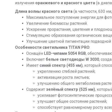
излучения
оранжевого и красного цвета
(в диапа
Длина волны красного света
(в частности, 630 н
Максимальное поступление энергии для фото
Увеличение биомассы растений.
Ускорение прорастания, цветения и плодоно
Стимуляцию образования органических веще
Улучшение цветной пигментации подводной
Особенности светильника TITAN PRO
:
Оснащён
LED-чипами 5054 RGB
, обеспечива
Включает
белые светодиоды W 3030
, созд
Имеет
синий спектр (455 нм)
, который спосо
укреплению стеблей растений;
активизации роста листьев;
улучшению общего метаболизма расте
Содержит
зелёный спектр (525 нм)
, который
усиливает фотосинтетические процесс
улучшает общее состояние растений;
способствует равномерному росту всех